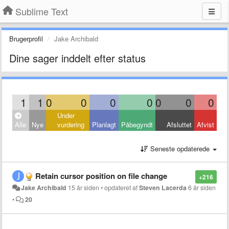
Sublime Text
Brugerprofil
Jake Archibald
Dine sager inddelt efter status
1
1
0
0
0
0
0
0
0
Under
Alle
Nye
vurdering
Planlagt
Påbegyndt
Afsluttet
Afvist
Seneste opdaterede
Retain cursor position on file change
+216
Jake Archibald
15 år siden
•
opdateret af
Steven Lacerda
6 år siden
•
20