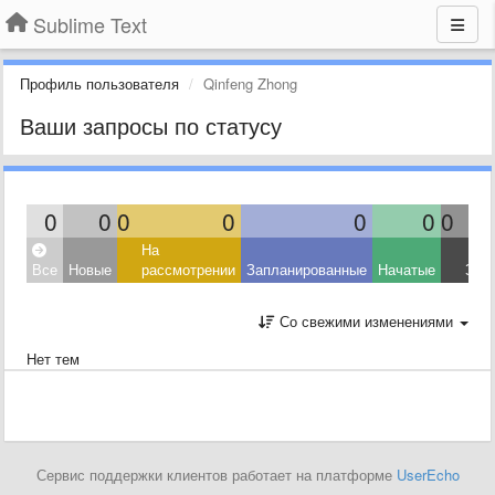
Sublime Text
Профиль пользователя
Qinfeng Zhong
Ваши запросы по статусу
0
0
0
0
0
0
0
На
Все
Новые
рассмотрении
Запланированные
Начатые
Зав
Со свежими изменениями
Нет тем
Сервис поддержки клиентов работает на платформе
UserEcho