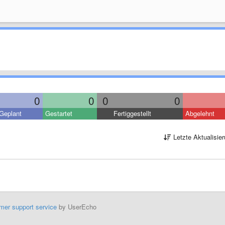
0
0
0
0
Geplant
Gestartet
Fertiggestellt
Abgelehnt
Letzte Aktualisie
mer support service
by UserEcho