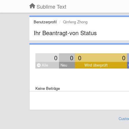
Sublime Text
Benutzerprofil
Qinfeng Zhong
Ihr Beantragt-von Status
0
0
0
0
Alle
Neu
Wird überprüft
Keine Beiträge
Custo