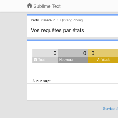
Sublime Text
Profil utilisateur
Qinfeng Zhong
Vos requêtes par états
0
0
0
Tout
Nouveau
À l'étude
Aucun sujet
Service d