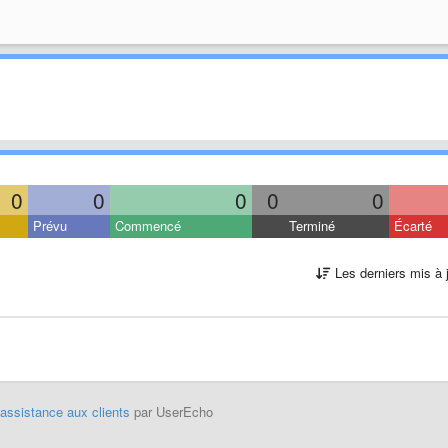
0
0
0
0
0
Prévu
Commencé
Terminé
Écarté
Les derniers mis à 
'assistance aux clients
par UserEcho