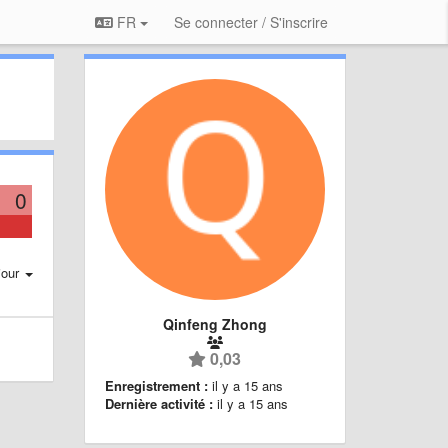
FR
Se connecter / S'inscrire
0
jour
Qinfeng Zhong
0,03
Enregistrement :
il y a 15 ans
Dernière activité :
il y a 15 ans