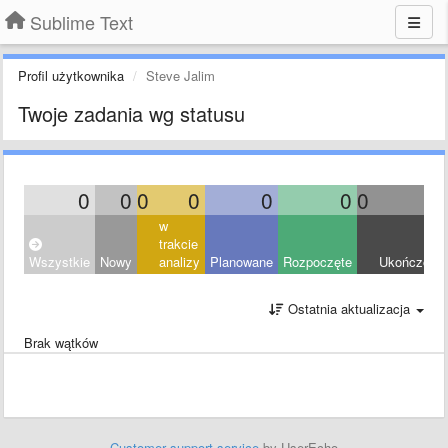
Sublime Text
Profil użytkownika
Steve Jalim
Twoje zadania wg statusu
0
0
0
0
0
0
0
0
w
trakcie
Wszystkie
Nowy
analizy
Planowane
Rozpoczęte
Ukończony
Ostatnia aktualizacja
Brak wątków
Customer support service
by UserEcho