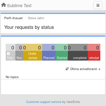
Sublime Text
Perfil d'usuari
Steve Jalim
Your requests by status
0
0
0
0
0
0
0
0
0
Under
Tots
Nou
review
Planned
Started
completat
rebutjat
Última actualització
No topics
Customer support service
by UserEcho