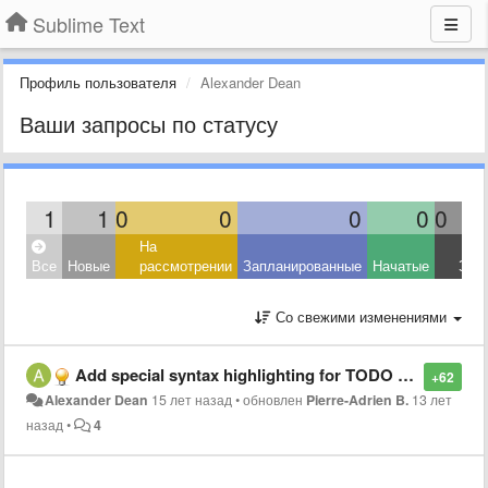
Sublime Text
Профиль пользователя
Alexander Dean
Ваши запросы по статусу
1
1
0
0
0
0
0
На
Все
Новые
рассмотрении
Запланированные
Начатые
Зав
Со свежими изменениями
Add special syntax highlighting for TODO comments
+62
Alexander Dean
15 лет назад
•
обновлен
Pierre-Adrien B.
13 лет
назад
•
4