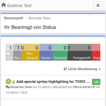
Sublime Text
Benutzerprofil
Alexander Dean
Ihr Beantragt-von Status
1
1
0
0
0
0
0
0
Wird
Alle
Neu
überprüft
Geplant
Gestartet
Fertiggestellt
Abgelehn
Letzte Aktualisierung
Add special syntax highlighting for TODO comments
+62
Alexander Dean
vor 15 Jahren
•
aktualisiert von
Pierre-Adrien B.
vor
13 Jahren
•
4