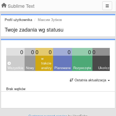
Sublime Text
Profil użytkownika
Максим Зубков
Twoje zadania wg statusu
0
0
0
0
0
0
0
0
w
trakcie
Wszystkie
Nowy
analizy
Planowane
Rozpoczęte
Ukończony
Ostatnia aktualizacja
Brak wątków
Customer support service
by UserEcho