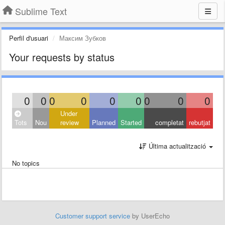
Sublime Text
Perfil d'usuari
Максим Зубков
Your requests by status
0
0
0
0
0
0
0
0
0
Under
Tots
Nou
review
Planned
Started
completat
rebutjat
Última actualització
No topics
Customer support service
by UserEcho