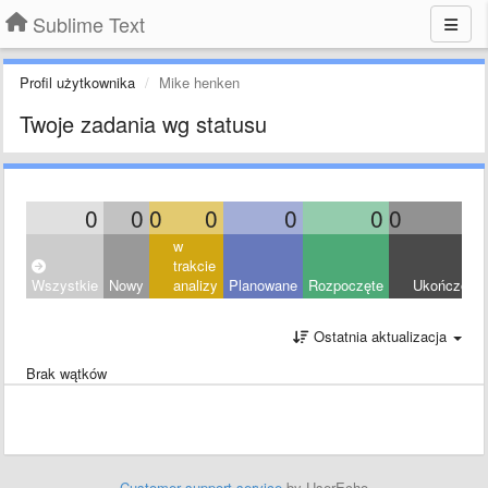
Sublime Text
Profil użytkownika
Mike henken
Twoje zadania wg statusu
0
0
0
0
0
0
0
0
w
trakcie
Wszystkie
Nowy
analizy
Planowane
Rozpoczęte
Ukończony
Ostatnia aktualizacja
Brak wątków
Customer support service
by UserEcho