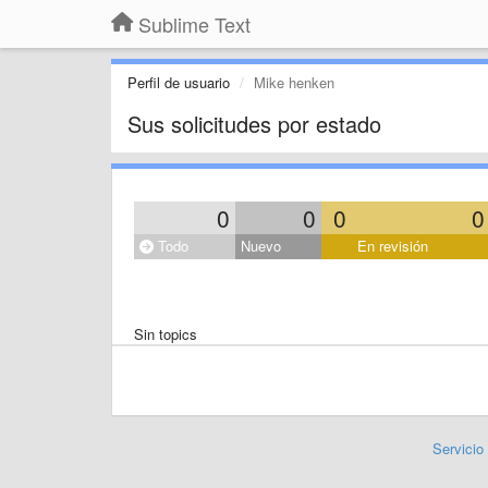
Sublime Text
Perfil de usuario
Mike henken
Sus solicitudes por estado
0
0
0
0
Todo
Nuevo
En revisión
Sin topics
Servicio