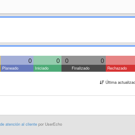
0
0
0
0
Planeado
Iniciado
Finalizado
Rechazado
Última actualiza
 de atención al cliente
por UserEcho