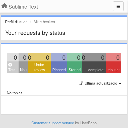
Sublime Text
Perfil d'usuari
Mike henken
Your requests by status
0
0
0
0
0
0
0
0
0
Under
Tots
Nou
review
Planned
Started
completat
rebutjat
Última actualització
No topics
Customer support service
by UserEcho