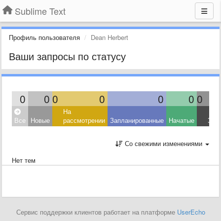
Sublime Text
Профиль пользователя
Dean Herbert
Ваши запросы по статусу
0
0
0
0
0
0
0
На
Все
Новые
рассмотрении
Запланированные
Начатые
Зав
Со свежими изменениями
Нет тем
Сервис поддержки клиентов работает на платформе
UserEcho