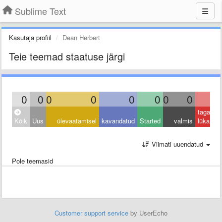
Sublime Text
Kasutaja profiil
Dean Herbert
Teie teemad staatuse järgi
0
0
0
0
0
0
0
0
0
tagasi
Kõik
Uus
ülevaatamisel
kavandatud
Started
valmis
lükatud
Viimati uuendatud
Pole teemasid
Customer support service
by UserEcho