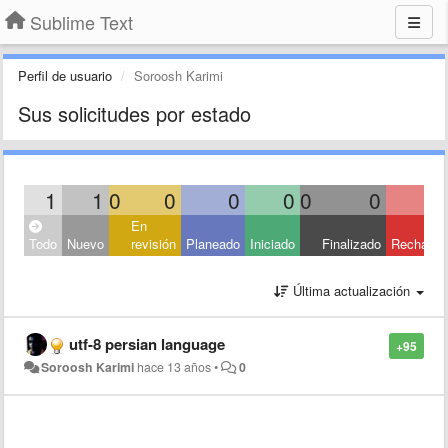
Sublime Text
Perfil de usuario
Soroosh Karimi
Sus solicitudes por estado
1
1
0
0
0
0
0
0
En
Todo
Nuevo
revisión
Planeado
Iniciado
Finalizado
Rechaza
Última actualización
utf-8 persian language
+95
Soroosh Karimi
hace 13 años
•
0