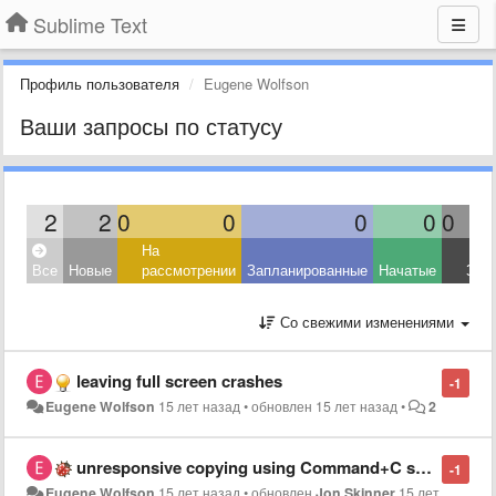
Sublime Text
Профиль пользователя
Eugene Wolfson
Ваши запросы по статусу
2
2
0
0
0
0
0
На
Все
Новые
рассмотрении
Запланированные
Начатые
Зав
Со свежими изменениями
leaving full screen crashes
-1
Eugene Wolfson
15 лет назад
•
обновлен
15 лет назад
•
2
unresponsive copying using Command+C shortcut in OS X
-1
Eugene Wolfson
15 лет назад
•
обновлен
Jon Skinner
15 лет