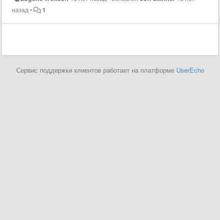
назад
•
1
Сервис поддержки клиентов работает на платформе
UserEcho