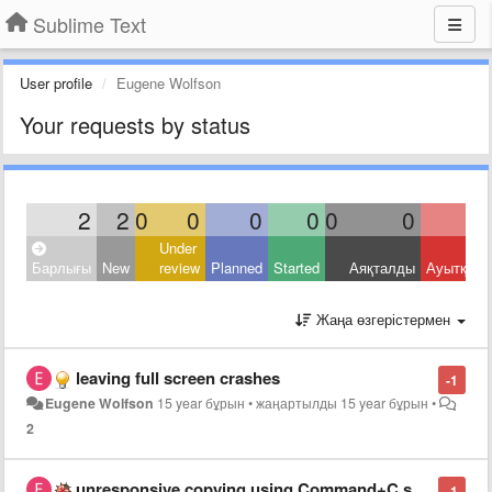
Sublime Text
User profile
Eugene Wolfson
Your requests by status
2
2
0
0
0
0
0
0
Under
Барлығы
New
review
Planned
Started
Аяқталды
Ауытқыд
Жаңа өзгерістермен
leaving full screen crashes
-1
Eugene Wolfson
15 year бұрын
•
жаңартылды
15 year бұрын
•
2
unresponsive copying using Command+C shortcut in OS X
-1