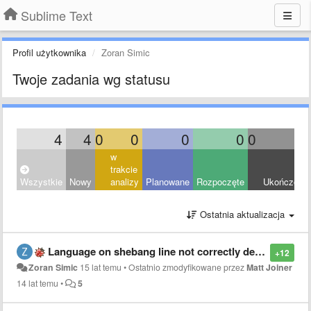
Sublime Text
Profil użytkownika
Zoran Simic
Twoje zadania wg statusu
4
4
0
0
0
0
0
0
w
trakcie
Wszystkie
Nowy
analizy
Planowane
Rozpoczęte
Ukończony
Ostatnia aktualizacja
Language on shebang line not correctly detected
+12
Zoran Simic
15 lat temu
•
Ostatnio zmodyfikowane przez
Matt Joiner
14 lat temu
•
5