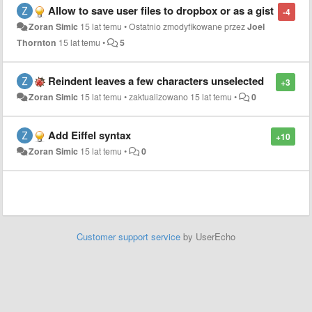
Allow to save user files to dropbox or as a gist
-4
Zoran Simic
15 lat temu
•
Ostatnio zmodyfikowane przez
Joel
Thornton
15 lat temu
•
5
Reindent leaves a few characters unselected
+3
Zoran Simic
15 lat temu
•
zaktualizowano
15 lat temu
•
0
Add Eiffel syntax
+10
Zoran Simic
15 lat temu
•
0
Customer support service
by UserEcho