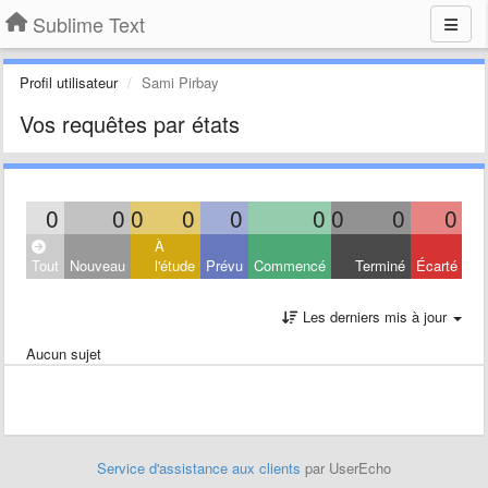
Sublime Text
Profil utilisateur
Sami Pirbay
Vos requêtes par états
0
0
0
0
0
0
0
0
0
À
Tout
Nouveau
l'étude
Prévu
Commencé
Terminé
Écarté
Les derniers mis à jour
Aucun sujet
Service d'assistance aux clients
par UserEcho