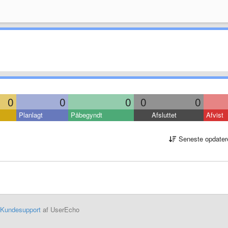
0
0
0
0
0
Planlagt
Påbegyndt
Afsluttet
Afvist
Seneste opdater
Kundesupport
af UserEcho