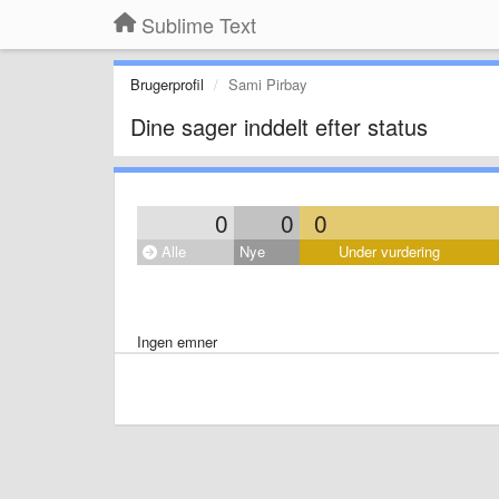
Sublime Text
Brugerprofil
Sami Pirbay
Dine sager inddelt efter status
0
0
0
Alle
Nye
Under vurdering
Ingen emner