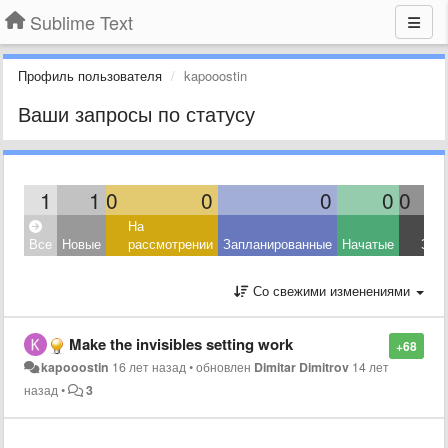
Sublime Text
Профиль пользователя
kapooostin
Ваши запросы по статусу
1
1
0
0
0
0
0
На
Все
Новые
рассмотрении
Запланированные
Начатые
Зав
Со свежими изменениями
Make the invisibles setting work
+68
kapooostin
16 лет назад
•
обновлен
Dimitar Dimitrov
14 лет
назад
•
3