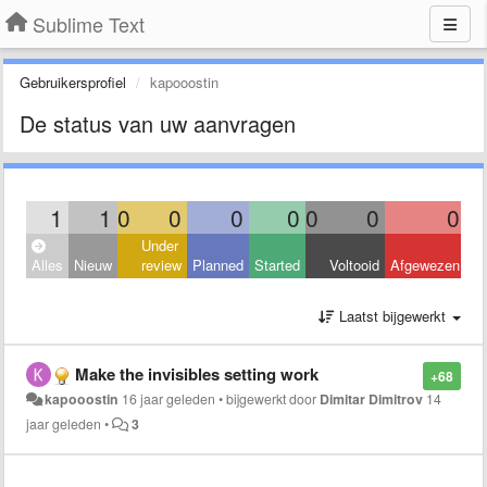
Sublime Text
Gebruikersprofiel
kapooostin
De status van uw aanvragen
1
1
0
0
0
0
0
0
0
Under
Alles
Nieuw
review
Planned
Started
Voltooid
Afgewezen
Laatst bijgewerkt
Make the invisibles setting work
+68
kapooostin
16 jaar geleden
•
bijgewerkt door
Dimitar Dimitrov
14
jaar geleden
•
3