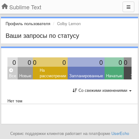
Sublime Text
Профиль пользователя
Colby Lemon
Ваши запросы по статусу
0
0
0
0
0
0
0
На
Все
Новые
рассмотрении
Запланированные
Начатые
Зав
Со свежими изменениями
Нет тем
Сервис поддержки клиентов работает на платформе
UserEcho