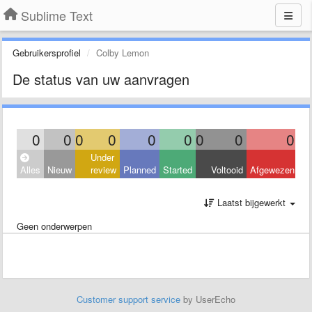
Sublime Text
Gebruikersprofiel
Colby Lemon
De status van uw aanvragen
0
0
0
0
0
0
0
0
0
Under
Alles
Nieuw
review
Planned
Started
Voltooid
Afgewezen
Laatst bijgewerkt
Geen onderwerpen
Customer support service
by UserEcho