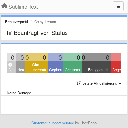
Sublime Text
Benutzerprofil
Colby Lemon
Ihr Beantragt-von Status
0
0
0
0
0
0
0
0
Wird
Alle
Neu
überprüft
Geplant
Gestartet
Fertiggestellt
Abgelehn
Letzte Aktualisierung
Keine Beiträge
Customer support service
by UserEcho