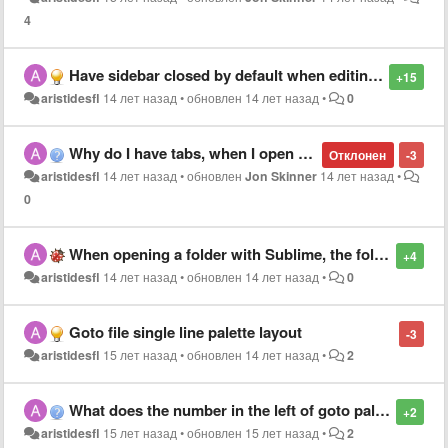
4
Have sidebar closed by default when editing single file
+15
aristidesfl
14 лет назад
•
обновлен
14 лет назад
•
0
Why do I have tabs, when I open a file with sublime?
Отклонен
-3
aristidesfl
14 лет назад
•
обновлен
Jon Skinner
14 лет назад
•
0
When opening a folder with Sublime, the folder should be automatically expanded in the sidebar
+4
aristidesfl
14 лет назад
•
обновлен
14 лет назад
•
0
Goto file single line palette layout
-3
aristidesfl
15 лет назад
•
обновлен
14 лет назад
•
2
What does the number in the left of goto palette represents?
+2
aristidesfl
15 лет назад
•
обновлен
15 лет назад
•
2