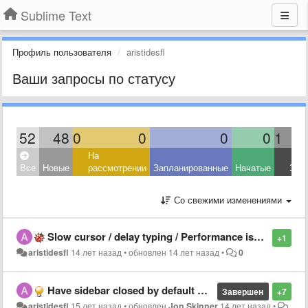
Sublime Text
Профиль пользователя
aristidesfl
Ваши запросы по статусу
52
48
0
0
0
0
1
На
Все
Новые
рассмотрении
Запланированные
Начатые
Зав
Со свежими изменениями
Slow cursor / delay typing / Performance issues with iTerm2
+1
aristidesfl
14 лет назад
•
обновлен
14 лет назад
•
0
Have sidebar closed by default when editing single files
Завершен
+7
aristidesfl
15 лет назад
•
обновлен
Jon Skinner
14 лет назад
•