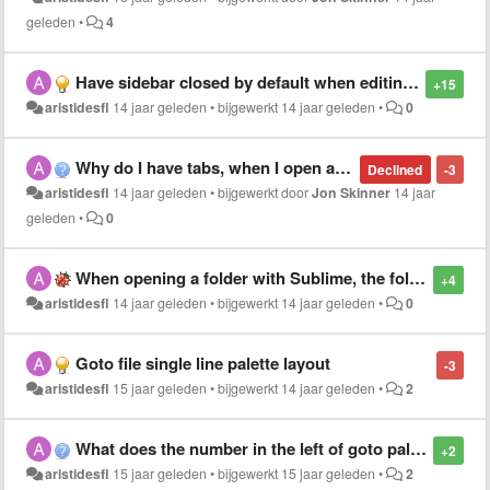
geleden
•
4
Have sidebar closed by default when editing single file
+15
aristidesfl
14 jaar geleden
•
bijgewerkt
14 jaar geleden
•
0
Why do I have tabs, when I open a file with sublime?
Declined
-3
aristidesfl
14 jaar geleden
•
bijgewerkt door
Jon Skinner
14 jaar
geleden
•
0
When opening a folder with Sublime, the folder should be automatically expanded in the sidebar
+4
aristidesfl
14 jaar geleden
•
bijgewerkt
14 jaar geleden
•
0
Goto file single line palette layout
-3
aristidesfl
15 jaar geleden
•
bijgewerkt
14 jaar geleden
•
2
What does the number in the left of goto palette represents?
+2
aristidesfl
15 jaar geleden
•
bijgewerkt
15 jaar geleden
•
2