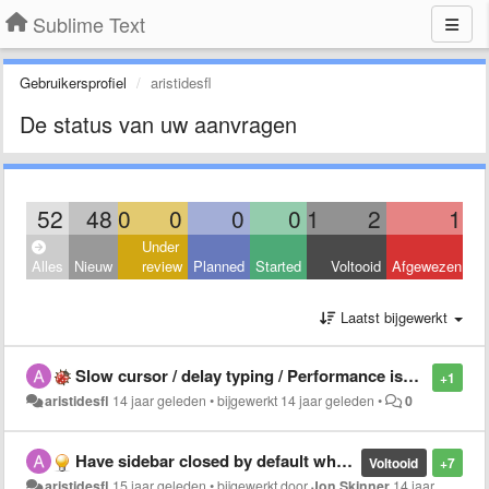
Sublime Text
Gebruikersprofiel
aristidesfl
De status van uw aanvragen
52
48
0
0
0
0
1
2
1
Under
Alles
Nieuw
review
Planned
Started
Voltooid
Afgewezen
Laatst bijgewerkt
Slow cursor / delay typing / Performance issues with iTerm2
+1
aristidesfl
14 jaar geleden
•
bijgewerkt
14 jaar geleden
•
0
Have sidebar closed by default when editing single files
Voltooid
+7
aristidesfl
15 jaar geleden
•
bijgewerkt door
Jon Skinner
14 jaar