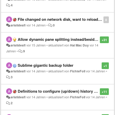
4
File changed on network disk, want to reload? Destructive bug, work lost
0
aristidesfl
vor 14 Jahren
•
0
Allow dynamic pane splitting instead/besides of pre made layouts
+31
aristidesfl
vor 15 Jahren
•
aktualisiert von
Hai Mac Duy
vor 14
Jahren
•
9
Sublime gigantic backup folder
+1
aristidesfl
vor 14 Jahren
•
aktualisiert von
FichteFoll
vor 14 Jahren
•
3
Definitions to configure (up/down) history key bindings on find panel
+11
aristidesfl
vor 14 Jahren
•
aktualisiert von
FichteFoll
vor 14 Jahren
•
2