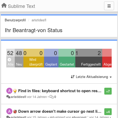
Sublime Text
Benutzerprofil
aristidesfl
Ihr Beantragt-von Status
52
48
0
0
0
0
1
2
Wird
Alle
Neu
überprüft
Geplant
Gestartet
Fertiggestellt
Abgelehn
Letzte Aktualisierung
Find in files: keyboard shortcut to open results (alternative to double click)
+7
aristidesfl
vor 14 Jahren
•
0
Down arrow doesn't make cursor go next line if text is selected
+4
aristidesfl
vor 15 Jahren
•
aktualisiert von
shurcooL`
vor 14 Jahren
•