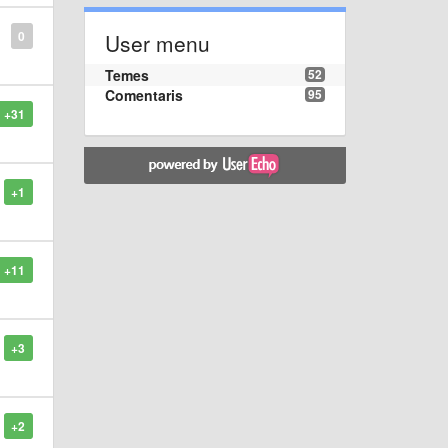
0
User menu
Temes
52
Comentaris
95
+31
+1
+11
+3
+2