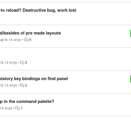
to reload? Destructive bug, work lost
ad/besides of pre made layouts
Duy
fa 14 anys
•
9
fa 14 anys
•
3
history key bindings on find panel
fa 14 anys
•
2
p in the command palette?
 14 anys
•
1