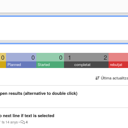
0
0
0
1
2
Planned
Started
completat
rebutjat
Última actualitz
pen results (alternative to double click)
ext line if text is selected
`
fa 14 anys
•
4