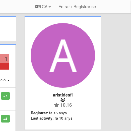
CA
Entrar / Registrar-se
1
ació
aristidesfl
+7
10,16
Registrat:
fa 15 anys
Last activity:
fa 10 anys
+4