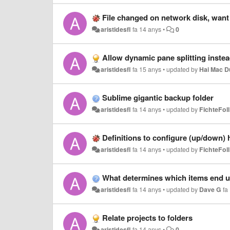
File changed on network disk, want 
aristidesfl
fa 14 anys
•
0
Allow dynamic pane splitting inste
aristidesfl
fa 15 anys
•
updated by
Hai Mac 
Sublime gigantic backup folder
aristidesfl
fa 14 anys
•
updated by
FichteFoll
Definitions to configure (up/down) 
aristidesfl
fa 14 anys
•
updated by
FichteFoll
What determines which items end u
aristidesfl
fa 14 anys
•
updated by
Dave G
fa
Relate projects to folders
aristidesfl
fa 14 anys
•
0