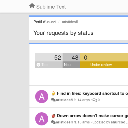
Sublime Text
Perfil d'usuari
aristidesfl
Your requests by status
52
48
0
Tots
Nou
Under review
Find in files: keyboard shortcut to o
aristidesfl
fa 14 anys
•
0
Down arrow doesn't make cursor go n
aristidesfl
fa 15 anys
•
updated by
shurcooL