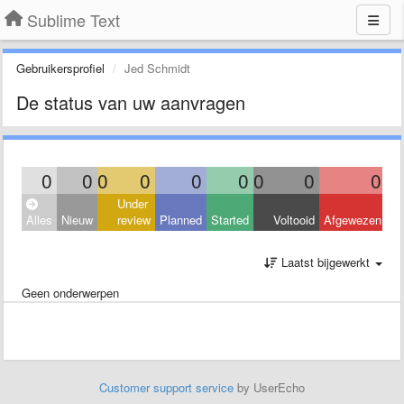
Sublime Text
Gebruikersprofiel
Jed Schmidt
De status van uw aanvragen
0
0
0
0
0
0
0
0
0
Under
Alles
Nieuw
review
Planned
Started
Voltooid
Afgewezen
Laatst bijgewerkt
Geen onderwerpen
Customer support service
by UserEcho