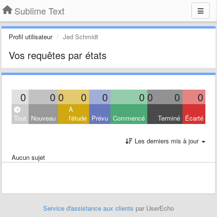
Sublime Text
Profil utilisateur
Jed Schmidt
Vos requêtes par états
0
0
0
0
0
0
0
0
0
À
Tout
Nouveau
l'étude
Prévu
Commencé
Terminé
Écarté
Les derniers mis à jour
Aucun sujet
Service d'assistance aux clients
par UserEcho