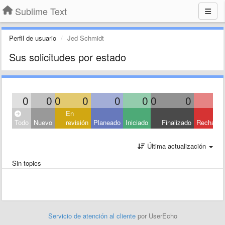
Sublime Text
Perfil de usuario
Jed Schmidt
Sus solicitudes por estado
0
0
0
0
0
0
0
0
En
Todo
Nuevo
revisión
Planeado
Iniciado
Finalizado
Rechaza
Última actualización
Sin topics
Servicio de atención al cliente
por UserEcho