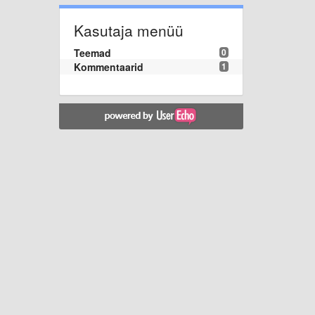
Kasutaja menüü
Teemad
0
Kommentaarid
1