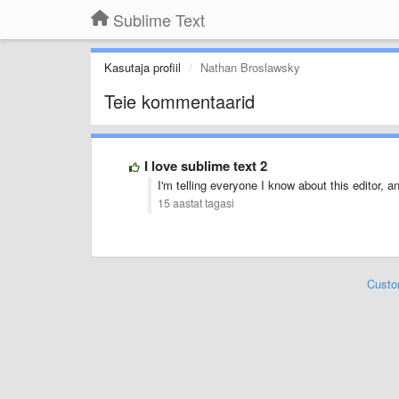
Sublime Text
Kasutaja profiil
Nathan Broslawsky
Teie kommentaarid
I love sublime text 2
I'm telling everyone I know about this editor,
15 aastat tagasi
Custo