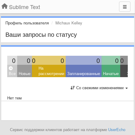
Sublime Text
Профиль пользователя
Michaux Kelley
Ваши запросы по статусу
0
0
0
0
0
0
0
На
Все
Новые
рассмотрении
Запланированные
Начатые
Зав
Со свежими изменениями
Нет тем
Сервис поддержки клиентов работает на платформе
UserEcho