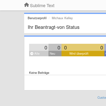
Sublime Text
Benutzerprofil
Michaux Kelley
Ihr Beantragt-von Status
0
0
0
0
Alle
Neu
Wird überprüft
Keine Beiträge
Custo