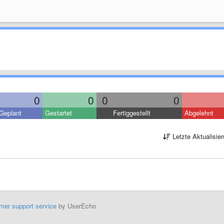
0
0
0
0
Geplant
Gestartet
Fertiggestellt
Abgelehnt
Letzte Aktualisie
mer support service
by UserEcho