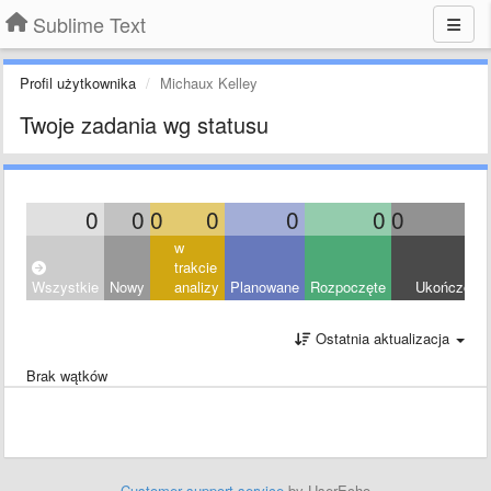
Sublime Text
Profil użytkownika
Michaux Kelley
Twoje zadania wg statusu
0
0
0
0
0
0
0
0
w
trakcie
Wszystkie
Nowy
analizy
Planowane
Rozpoczęte
Ukończony
Ostatnia aktualizacja
Brak wątków
Customer support service
by UserEcho