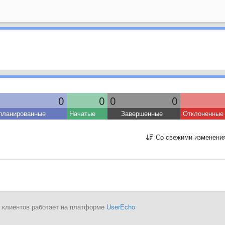
0
0
0
0
планированные
Начатые
Завершенные
Отклоненные
Со свежими изменени
 клиентов работает на платформе
UserEcho