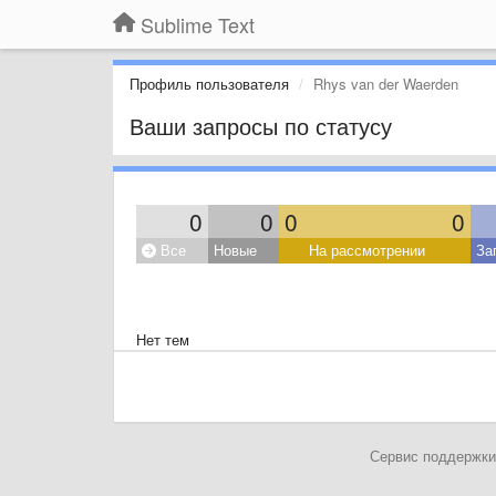
Sublime Text
Профиль пользователя
Rhys van der Waerden
Ваши запросы по статусу
0
0
0
0
Все
Новые
На рассмотрении
За
Нет тем
Сервис поддержки