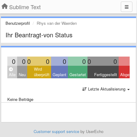
Sublime Text
Benutzerprofil
Rhys van der Waerden
Ihr Beantragt-von Status
0
0
0
0
0
0
0
0
Wird
Alle
Neu
überprüft
Geplant
Gestartet
Fertiggestellt
Abgelehn
Letzte Aktualisierung
Keine Beiträge
Customer support service
by UserEcho