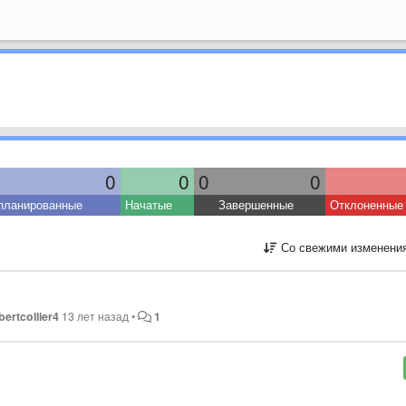
0
0
0
0
планированные
Начатые
Завершенные
Отклоненные
Со свежими изменени
bertcollier4
13 лет назад
•
1