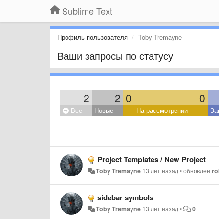
Sublime Text
Профиль пользователя
Toby Tremayne
Ваши запросы по статусу
2
2
0
0
Все
Новые
На рассмотрении
За
Project Templates / New Project
Toby Tremayne
13 лет назад
•
обновлен
ro
sidebar symbols
Toby Tremayne
13 лет назад
•
0