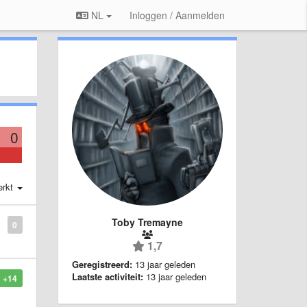
NL
Inloggen / Aanmelden
0
erkt
Toby Tremayne
0
1,7
Geregistreerd:
13 jaar geleden
Laatste activiteit:
13 jaar geleden
+14