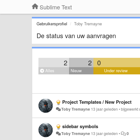
Sublime Text
Gebruikersprofiel
Toby Tremayne
De status van uw aanvragen
2
2
0
Alles
Nieuw
Under review
Project Templates / New Project
Toby Tremayne
13 jaar geleden
•
bijgewerkt
sidebar symbols
Toby Tremayne
13 jaar geleden
•
0