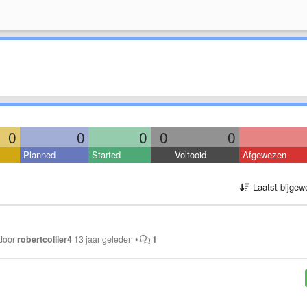
0
0
0
0
0
Planned
Started
Voltooid
Afgewezen
Laatst bijgew
 door
robertcollier4
13 jaar geleden
•
1