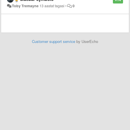
Toby Tremayne
13 aastat tagasi
•
0
Customer support service
by UserEcho