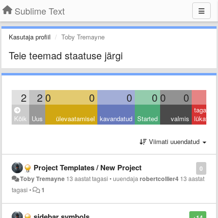
Sublime Text
Kasutaja profiil
Toby Tremayne
Teie teemad staatuse järgi
2
2
0
0
0
0
0
0
0
tagasi
Kõik
Uus
ülevaatamisel
kavandatud
Started
valmis
lükatud
Viimati uuendatud
Project Templates / New Project
0
Toby Tremayne
13 aastat tagasi
•
uuendaja
robertcollier4
13 aastat
tagasi
•
1
sidebar symbols
+14