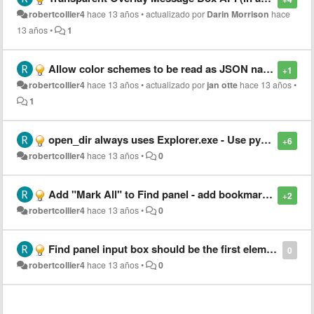
robertcollier4
hace 13 años
•
actualizado por
Darin Morrison
hace
13 años
•
1
Allow color schemes to be read as JSON natively
+1
robertcollier4
hace 13 años
•
actualizado por
jan otte
hace 13 años
•
1
open_dir always uses Explorer.exe - Use python os.startfile() instead to invoke custom Dir Handlers
+6
robertcollier4
hace 13 años
•
0
Add "Mark All" to Find panel - add bookmarks to all search result lines
+2
robertcollier4
hace 13 años
•
0
Find panel input box should be the first element to the left
0
robertcollier4
hace 13 años
•
0