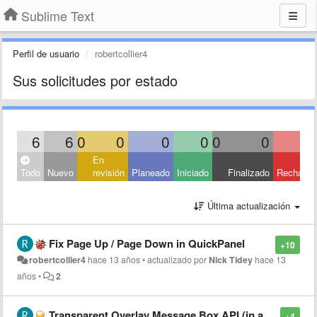
Sublime Text
Perfil de usuario
robertcollier4
Sus solicitudes por estado
6
6
0
0
0
0
0
0
En
Todo
Nuevo
revisión
Planeado
Iniciado
Finalizado
Rechaza
Última actualización
Fix Page Up / Page Down in QuickPanel
+10
robertcollier4
hace 13 años
•
actualizado por
Nick Tidey
hace 13
años
•
2
Transparent Overlay Message Box API (in addition to status bar API)
+4