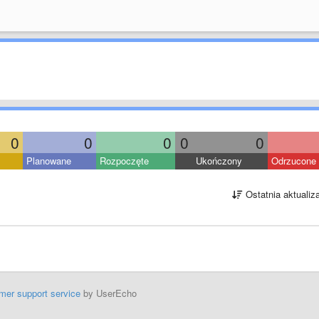
0
0
0
0
0
Planowane
Rozpoczęte
Ukończony
Odrzucone
Ostatnia aktualiz
mer support service
by UserEcho