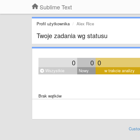
Sublime Text
Profil użytkownika
Alex Rice
Twoje zadania wg statusu
0
0
0
Wszystkie
Nowy
w trakcie analizy
Brak wątków
Custo