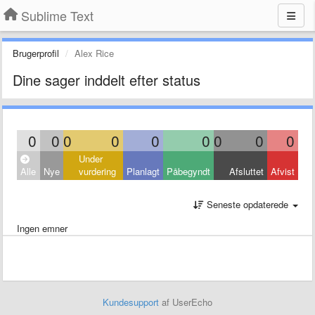
Sublime Text
Brugerprofil
Alex Rice
Dine sager inddelt efter status
0
0
0
0
0
0
0
0
0
Under
Alle
Nye
vurdering
Planlagt
Påbegyndt
Afsluttet
Afvist
Seneste opdaterede
Ingen emner
Kundesupport
af UserEcho