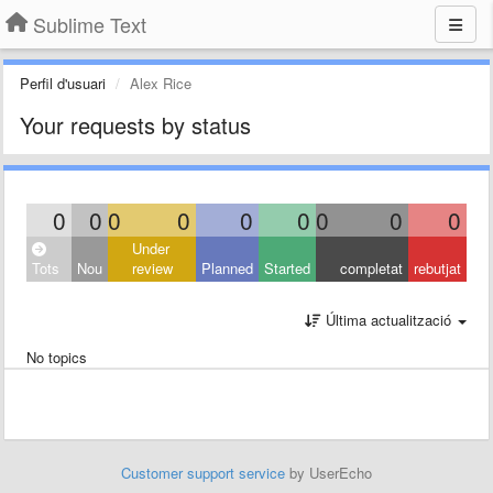
Sublime Text
Perfil d'usuari
Alex Rice
Your requests by status
0
0
0
0
0
0
0
0
0
Under
Tots
Nou
review
Planned
Started
completat
rebutjat
Última actualització
No topics
Customer support service
by UserEcho