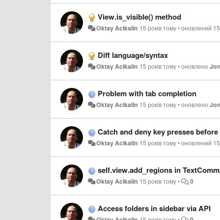
View.is_visible() method
Oktay Acikalin
15 років тому
•
оновлений
15
Diff language/syntax
Oktay Acikalin
15 років тому
•
оновлено
Jon
Problem with tab completion
Oktay Acikalin
15 років тому
•
оновлено
Jon
Catch and deny key presses before t
Oktay Acikalin
15 років тому
•
оновлений
15
self.view.add_regions in TextComm
Oktay Acikalin
15 років тому
•
0
Access folders in sidebar via API
Oktay Acikalin
15 років тому
•
0