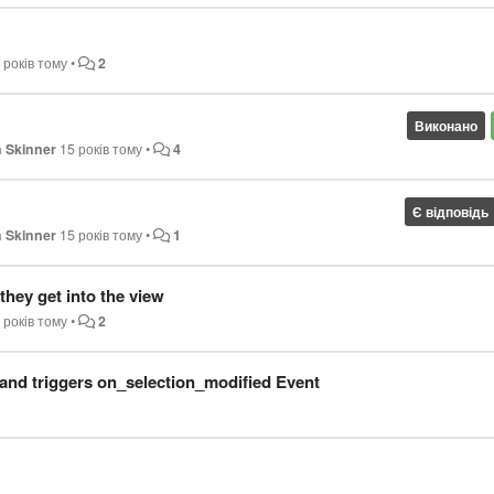
 років тому
•
2
Виконано
 Skinner
15 років тому
•
4
Є відповідь
 Skinner
15 років тому
•
1
hey get into the view
 років тому
•
2
and triggers on_selection_modified Event