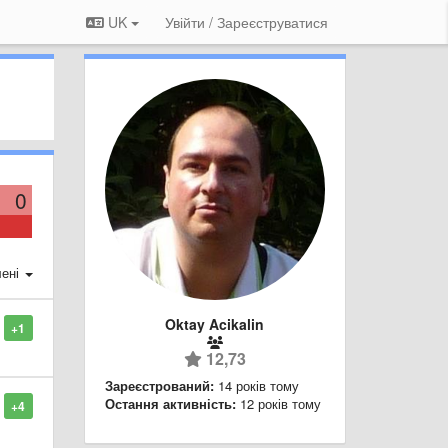
UK
Увійти / Зареєструватися
0
ені
Oktay Acikalin
+1
12,73
Зареєстрований:
14 років тому
Остання активність:
12 років тому
+4