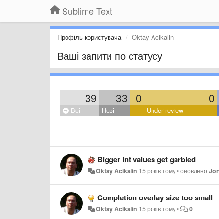
Sublime Text
Профіль користувача
Oktay Acikalin
Ваші запити по статусу
39
33
0
0
Всі
Нові
Under review
Bigger int values get garbled
Oktay Acikalin
15 років тому
•
оновлено
Jon
Completion overlay size too small
Oktay Acikalin
15 років тому
•
0