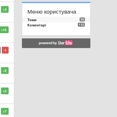
+3
Меню користувача
Теми
39
Коментарі
112
+10
-1
+2
+2
+7