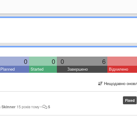
0
0
0
6
Planned
Started
Завершено
Відхилено
Нещодавно оновл
Fixed
 Skinner
15 років тому
•
5