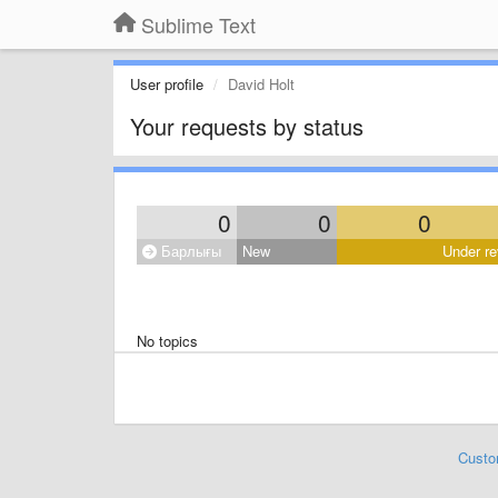
Sublime Text
User profile
David Holt
Your requests by status
0
0
0
Барлығы
New
Under re
No topics
Custo