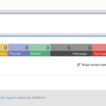
0
0
0
0
0
view
Planned
Started
Аяқталды
Ауытқы
Жаңа өзгерістер
mer support service
by UserEcho