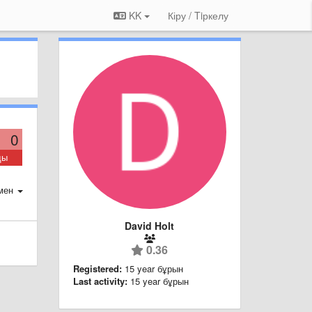
KK
Кіру / Tiркелу
0
ды
мен
David Holt
0.36
Registered:
15 year бұрын
Last activity:
15 year бұрын