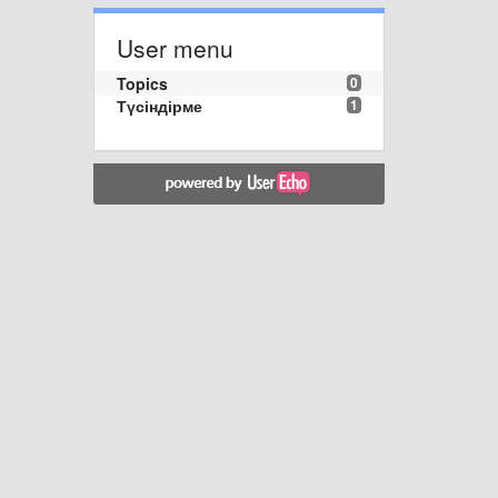
User menu
Topics
0
Түсіндірме
1