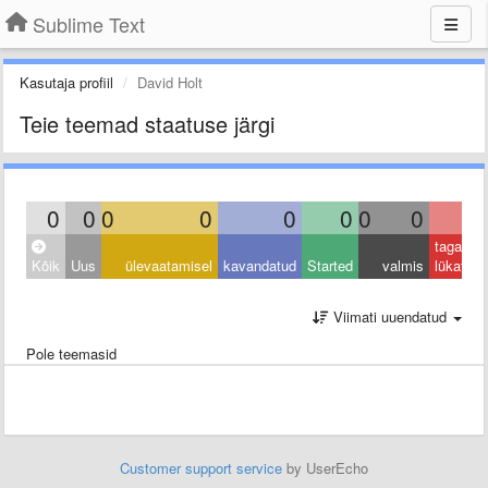
Sublime Text
Kasutaja profiil
David Holt
Teie teemad staatuse järgi
0
0
0
0
0
0
0
0
0
tagasi
Kõik
Uus
ülevaatamisel
kavandatud
Started
valmis
lükatud
Viimati uuendatud
Pole teemasid
Customer support service
by UserEcho