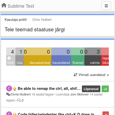
Sublime Text
Kasutaja profiil
Chris Hulbert
Teie teemad staatuse järgi
4
1
0
0
0
0
0
3
0
tagasi
Kõik
Uus
ülevaatamisel
kavandatud
Started
valmis
lükatud
Viimati uuendatud
Be able to remap the ctrl, alt, shift, and command keys in OSX so they behave like on PC
Lõpetatud
+2
Chris Hulbert
16 aastat tagasi
•
uuendaja
Jon Skinner
14 aastat
tagasi
•
2
Code tidier/reindenter like ctrl+K,D does in visual studio
-6