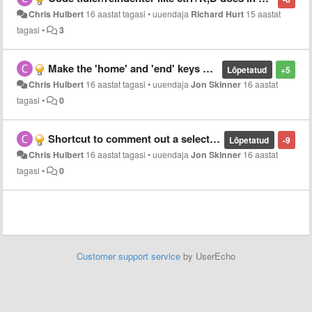
Chris Hulbert
16 aastat tagasi
•
uuendaja
Richard Hurt
15 aastat
tagasi
•
3
Make the 'home' and 'end' keys work in OSX
Lõpetatud
+5
Chris Hulbert
16 aastat tagasi
•
uuendaja
Jon Skinner
16 aastat
tagasi
•
0
Shortcut to comment out a selected block of code
Lõpetatud
-9
Chris Hulbert
16 aastat tagasi
•
uuendaja
Jon Skinner
16 aastat
tagasi
•
0
Customer support service
by UserEcho